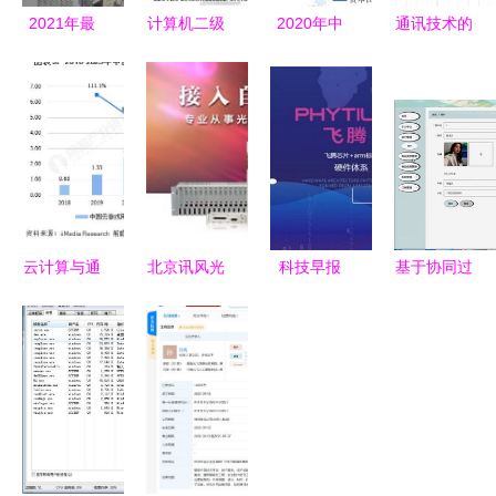
2021年最
计算机二级
2020年中
通讯技术的
有价值美国
备考 通信
国通信技术
演进与未来
大学专业排
技术的技术
服务市场现
传媒图景
名 通信技
开发详解
状及发展趋
从技术支持
术登顶最吸
势预测分析
到内容重塑
金领域
技术开发驱
动的新征程
云计算与通
北京讯风光
科技早报
基于协同过
信技术加速
创新驱动的
闲鱼喊话腾
滤算法的商
云游戏发
计算机软硬
讯竞争升
品推荐系统
展，厂商布
件标杆品牌
级，苹果或
设计与实现
局不断完善
推游戏级
Mac引领软
硬件变革