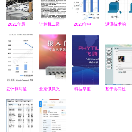
2021年最
计算机二级
2020年中
通讯技术的
有价值美国
备考 通信
国通信技术
演进与未来
大学专业排
技术的技术
服务市场现
传媒图景
名 通信技
开发详解
状及发展趋
从技术支持
术登顶最吸
势预测分析
到内容重塑
金领域
技术开发驱
动的新征程
云计算与通
北京讯风光
科技早报
基于协同过
信技术加速
创新驱动的
闲鱼喊话腾
滤算法的商
云游戏发
计算机软硬
讯竞争升
品推荐系统
展，厂商布
件标杆品牌
级，苹果或
设计与实现
局不断完善
推游戏级