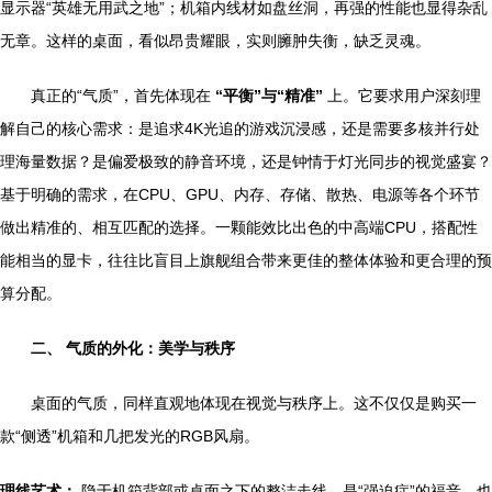
显示器“英雄无用武之地”；机箱内线材如盘丝洞，再强的性能也显得杂乱
无章。这样的桌面，看似昂贵耀眼，实则臃肿失衡，缺乏灵魂。
真正的“气质”，首先体现在
“平衡”与“精准”
上。它要求用户深刻理
解自己的核心需求：是追求4K光追的游戏沉浸感，还是需要多核并行处
理海量数据？是偏爱极致的静音环境，还是钟情于灯光同步的视觉盛宴？
基于明确的需求，在CPU、GPU、内存、存储、散热、电源等各个环节
做出精准的、相互匹配的选择。一颗能效比出色的中高端CPU，搭配性
能相当的显卡，往往比盲目上旗舰组合带来更佳的整体体验和更合理的预
算分配。
二、 气质的外化：美学与秩序
桌面的气质，同样直观地体现在视觉与秩序上。这不仅仅是购买一
款“侧透”机箱和几把发光的RGB风扇。
理线艺术：
隐于机箱背部或桌面之下的整洁走线，是“强迫症”的福音，也