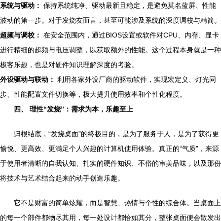
系统与驱动：
保持系统纯净、驱动最新且稳定，是避免莫名蓝屏、性能
波动的第一步。对于发烧友而言，甚至可能涉及系统的深度调校与精简。
超频与调校：
在安全范围内，通过BIOS设置或软件对CPU、内存、显卡
进行精细的超频与电压调整，以获取额外的性能。这个过程本身就是一种
极客乐趣，也是对硬件知识理解深度的考验。
外设驱动与联动：
利用各家外设厂商的驱动软件，实现宏定义、灯光同
步、性能配置文件切换等，极大提升使用效率和个性化程度。
四、 理性“发烧”：需求为本，乐趣至上
归根结底，“发烧桌面”的终极目的，是为了服务于人，是为了获得更
愉悦、更高效、更满足个人兴趣的计算机使用体验。真正的“气质”，来源
于使用者清晰的自我认知、扎实的硬件知识、不俗的审美品味，以及那份
将技术与艺术结合起来的动手创造乐趣。
它不是财富的简单炫耀，而是智慧、热情与个性的综合体。当桌面上
的每一个部件都物尽其用，每一处设计都恰如其分，整张桌面便会散发出