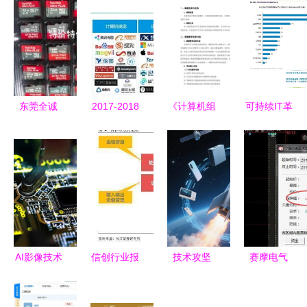
东莞全诚
2017-2018
《计算机组
可持续IT革
深耕数据存
年人工智能
装与维护》
命 为何绿
储与安全，
产业链分析
课程标准
色通信技术
引领通信技
报告 机械
软硬件结合
的时机已到
术创新
设备与计算
的系统化教
机软硬件的
学实施方案
深度融合
AI影像技术
信创行业报
技术攻坚
赛摩电气
双轨并行
告 深度之
CPU、人工
高送转龙头
雅森科技获
操作系统关
智能服务器
蓄势待发，